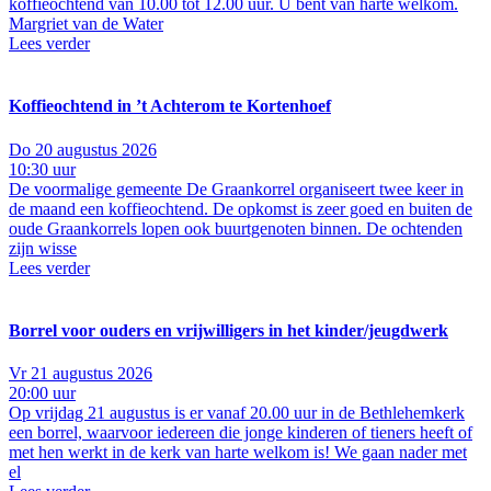
koffieochtend van 10.00 tot 12.00 uur. U bent van harte welkom.
Margriet van de Water
Lees verder
Koffieochtend in ’t Achterom te Kortenhoef
Do 20 augustus 2026
10:30 uur
De voormalige gemeente De Graankorrel organiseert twee keer in
de maand een koffieochtend. De opkomst is zeer goed en buiten de
oude Graankorrels lopen ook buurtgenoten binnen. De ochtenden
zijn wisse
Lees verder
Borrel voor ouders en vrijwilligers in het kinder/jeugdwerk
Vr 21 augustus 2026
20:00 uur
Op vrijdag 21 augustus is er vanaf 20.00 uur in de Bethlehemkerk
een borrel, waarvoor iedereen die jonge kinderen of tieners heeft of
met hen werkt in de kerk van harte welkom is! We gaan nader met
el