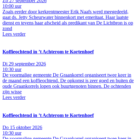
Zo 27 september 2026
10:00 uur
Zoals eerder door kerkrentmeester Erik Naafs werd meegedeeld,
gaat ds. Jetty Scheurwater binnenkort met emeritaat. Haar laatste
dienst en tevens haar afscheid als predikant van De Lichtbron is op
zond
Lees verder
Koffieochtend in ’t Achterom te Kortenhoef
Di 29 september 2026
10:30 uur
De voormalige gemeente De Graankorrel organiseert twee keer in
de maand een koffieochtend. De opkomst is zeer goed en buiten de
oude Graankorrels lopen ook buurtgenoten binnen. De ochtenden
zijn wisse
Lees verder
Koffieochtend in ’t Achterom te Kortenhoef
Do 15 oktober 2026
10:30 uur
De voormalige gemeente De Graankorrel organiseert twee keer in