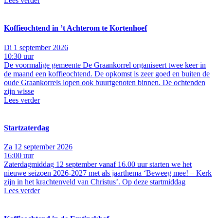
Lees verder
Koffieochtend in ’t Achterom te Kortenhoef
Di 1 september 2026
10:30 uur
De voormalige gemeente De Graankorrel organiseert twee keer in
de maand een koffieochtend. De opkomst is zeer goed en buiten de
oude Graankorrels lopen ook buurtgenoten binnen. De ochtenden
zijn wisse
Lees verder
Startzaterdag
Za 12 september 2026
16:00 uur
Zaterdagmiddag 12 september vanaf 16.00 uur starten we het
nieuwe seizoen 2026-2027 met als jaarthema ‘Beweeg mee! – Kerk
zijn in het krachtenveld van Christus’. Op deze startmiddag
Lees verder