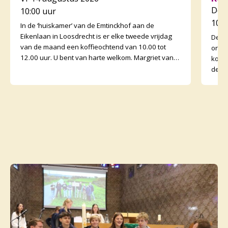
Do 
10:00 uur
10:3
In de ‘huiskamer’ van de Emtinckhof aan de
Eikenlaan in Loosdrecht is er elke tweede vrijdag
De v
van de maand een koffieochtend van 10.00 tot
orga
12.00 uur. U bent van harte welkom. Margriet van
koffi
de Water
de o
binne