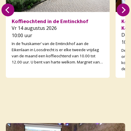
Koffieochtend in de Emtinckhof
Kof
Kor
Vr 14 augustus 2026
Do 
10:00 uur
10:3
In de ‘huiskamer’ van de Emtinckhof aan de
Eikenlaan in Loosdrecht is er elke tweede vrijdag
De v
van de maand een koffieochtend van 10.00 tot
orga
12.00 uur. U bent van harte welkom. Margriet van
koffi
de Water
de o
binne