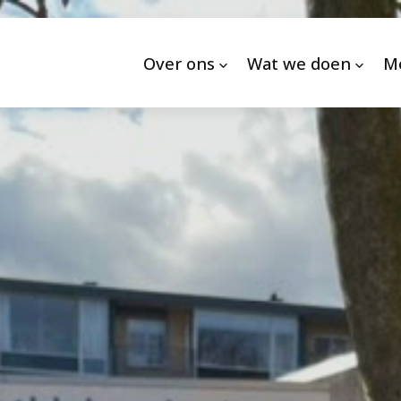
Over ons
Wat we doen
M