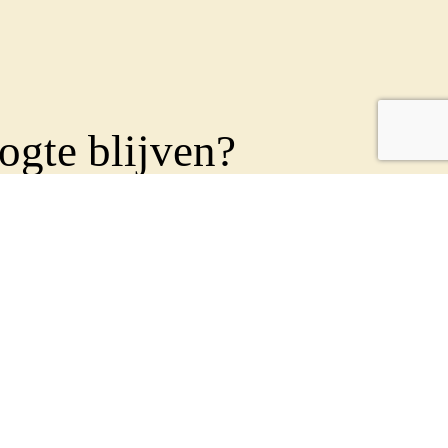
ogte blijven?
 je dan op onze
ief
!
en nieuwsbrief uit om al onze leden en betrokkenen
n. Geef je op met onderstaand formulier:
Achternaam