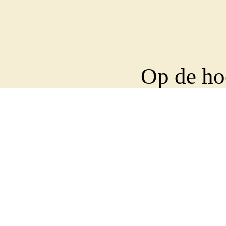
Op de ho
Abonneer
nieuwsbr
Wekelijks sturen we e
op de hoogte te houde
Voornaam