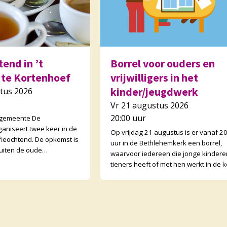
end in ’t
Borrel voor ouders en
 te Kortenhoef
vrijwilligers in het
kinder/jeugdwerk
tus 2026
Vr 21 augustus 2026
20:00 uur
 gemeente De
ganiseert twee keer in de
Op vrijdag 21 augustus is er vanaf 2
ieochtend. De opkomst is
uur in de Bethlehemkerk een borrel,
uiten de oude
waarvoor iedereen die jonge kindere
open ook buurtgenoten
tieners heeft of met hen werkt in de k
tenden zijn wisse
van harte welkom is! We gaan nader 
el