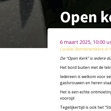
Open k
6 maart 2025, 10:00 u
Locatie: Bethlehemkerk in 
De “
Open
Kerk
” is iedere 
Het bord buiten met de teks
Iedereen is welkom voor ee
gastvrouwen en heren staan
Het is een echte ontmoetin
voorop!
Tegelijkertijd is ook het “S