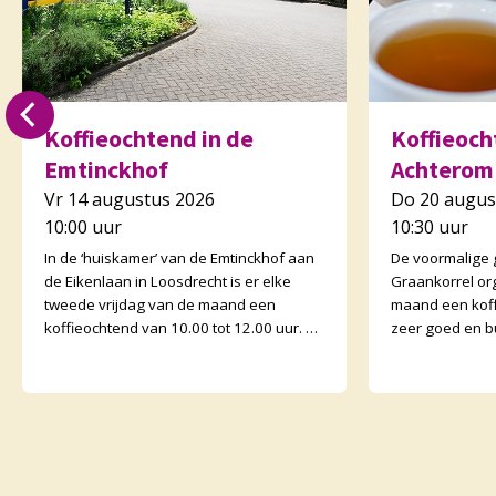
Koffieochtend in de
Koffieocht
Emtinckhof
Achterom
Vr 14 augustus 2026
Do 20 augus
10:00 uur
10:30 uur
In de ‘huiskamer’ van de Emtinckhof aan
De voormalige
de Eikenlaan in Loosdrecht is er elke
Graankorrel or
tweede vrijdag van de maand een
maand een koff
koffieochtend van 10.00 tot 12.00 uur. U
zeer goed en b
bent van harte welkom. Margriet van de
Graankorrels l
Water
binnen. De och