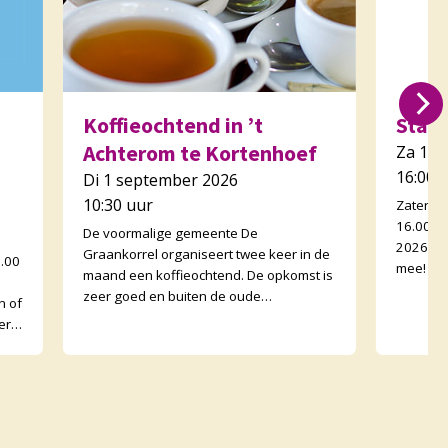
Koffieochtend in ’t
Star
Achterom te Kortenhoef
Za 12 
16:00 
Di 1 september 2026
10:30 uur
Zaterda
16.00 uu
De voormalige gemeente De
2026-20
Graankorrel organiseert twee keer in de
0.00
mee! – K
maand een koffieochtend. De opkomst is
Christus
zeer goed en buiten de oude
n of
Graankorrels lopen ook buurtgenoten
erk
binnen. De ochtenden zijn wisse
met