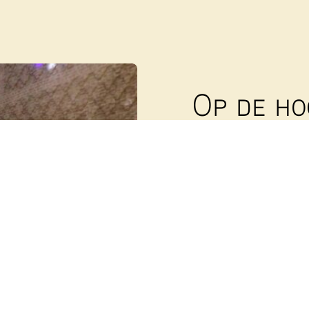
Op de ho
Abonneer
nieuwsb
Wekelijks sturen we e
op de hoogte te houde
Voornaam