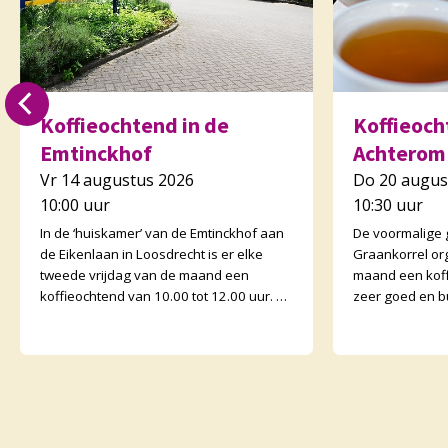
Koffieochtend in de
Koffieocht
Emtinckhof
Achterom
Vr 14 augustus 2026
Do 20 augus
10:00 uur
10:30 uur
In de ‘huiskamer’ van de Emtinckhof aan
De voormalige
de Eikenlaan in Loosdrecht is er elke
Graankorrel or
tweede vrijdag van de maand een
maand een koff
koffieochtend van 10.00 tot 12.00 uur. U
zeer goed en b
bent van harte welkom. Margriet van de
Graankorrels l
Water
binnen. De och