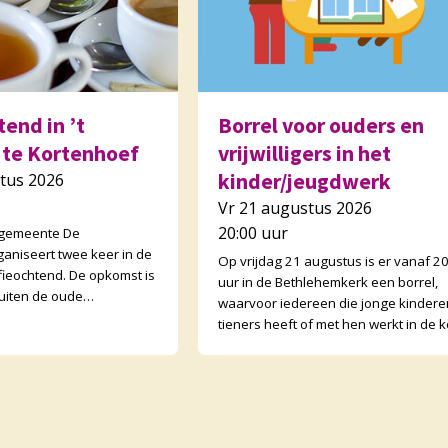
end in ’t
Borrel voor ouders en
 te Kortenhoef
vrijwilligers in het
kinder/jeugdwerk
tus 2026
Vr 21 augustus 2026
20:00 uur
 gemeente De
ganiseert twee keer in de
Op vrijdag 21 augustus is er vanaf 2
ieochtend. De opkomst is
uur in de Bethlehemkerk een borrel,
uiten de oude
waarvoor iedereen die jonge kindere
open ook buurtgenoten
tieners heeft of met hen werkt in de k
tenden zijn wisse
van harte welkom is! We gaan nader 
el