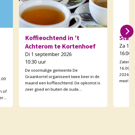
Koffieochtend in ’t
Star
Achterom te Kortenhoef
Za 12 
16:00 
Di 1 september 2026
10:30 uur
Zaterda
16.00 uu
De voormalige gemeente De
2026-20
Graankorrel organiseert twee keer in de
0.00
mee! – K
maand een koffieochtend. De opkomst is
Christus
zeer goed en buiten de oude
n of
Graankorrels lopen ook buurtgenoten
erk
binnen. De ochtenden zijn wisse
met