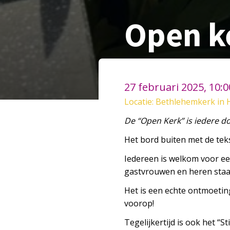
Open k
27 februari 2025, 10:
Locatie: Bethlehemkerk in 
De “
Open
Kerk
” is iedere 
Het bord buiten met de teks
Iedereen is welkom voor ee
gastvrouwen en heren staan
Het is een echte ontmoetin
voorop!
Tegelijkertijd is ook het “S