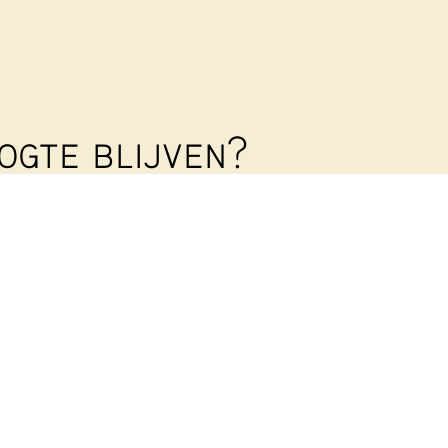
ogte blijven?
 je dan op onze
rief
!
en nieuwsbrief uit om al onze leden en betrokkenen
n. Geef je op met onderstaand formulier:
Achternaam