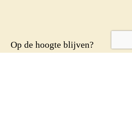
Op de hoogte blijven?
Abonneer je dan op onze
nieuwsbrief
!
Wekelijks sturen we een nieuwsbrief uit om al
onze leden en betrokkenen op de hoogte te
houden. Geef je op met onderstaand formulier:
Voornaam