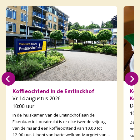
Koffieochtend in de Emtinckhof
Kof
Kor
Vr 14 augustus 2026
Do 
10:00 uur
10:3
In de ‘huiskamer’ van de Emtinckhof aan de
Eikenlaan in Loosdrecht is er elke tweede vrijdag
De v
van de maand een koffieochtend van 10.00 tot
orga
12.00 uur. U bent van harte welkom. Margriet van
koffi