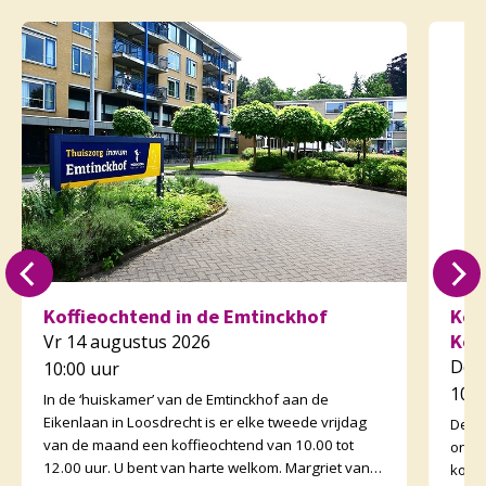
Koffieochtend in de Emtinckhof
Kof
Kor
Vr 14 augustus 2026
Do 
10:00 uur
10:3
In de ‘huiskamer’ van de Emtinckhof aan de
Eikenlaan in Loosdrecht is er elke tweede vrijdag
De v
van de maand een koffieochtend van 10.00 tot
orga
12.00 uur. U bent van harte welkom. Margriet van
koffi