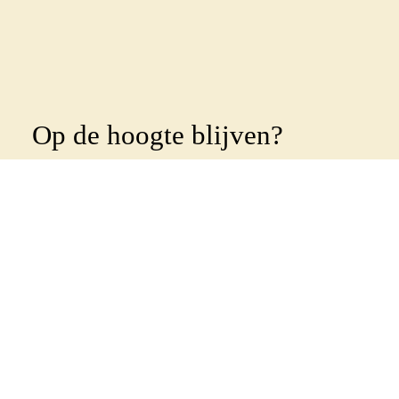
Op de hoogte blijven?
Abonneer je dan op onze
nieuwsbrief
!
Wekelijks sturen we een nieuwsbrief uit om al
onze leden en betrokkenen op de hoogte te
houden. Geef je op met onderstaand formulier:
Voornaam