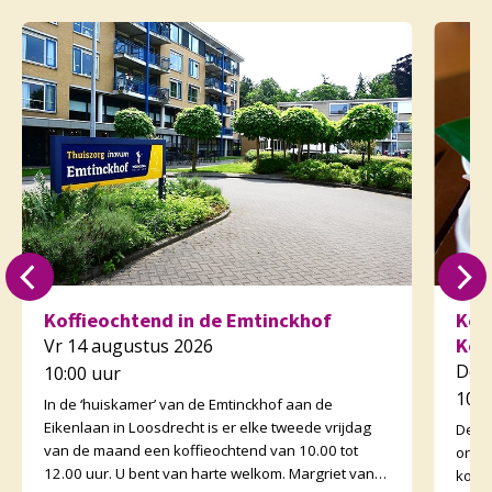
Koffieochtend in de Emtinckhof
Kof
Kor
Vr 14 augustus 2026
Do 
10:00 uur
10:3
In de ‘huiskamer’ van de Emtinckhof aan de
Eikenlaan in Loosdrecht is er elke tweede vrijdag
De v
van de maand een koffieochtend van 10.00 tot
orga
12.00 uur. U bent van harte welkom. Margriet van
koffi