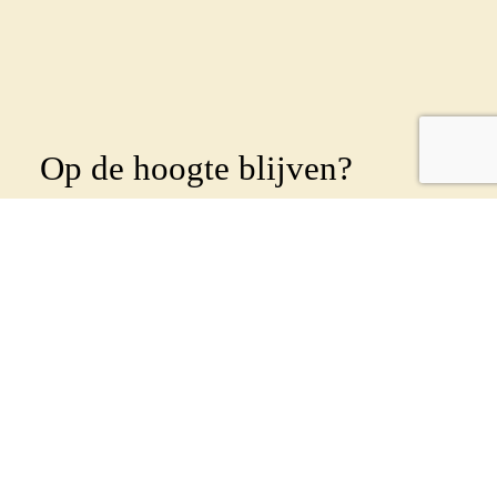
Op de hoogte blijven?
Abonneer je dan op onze
nieuwsbrief
!
Wekelijks sturen we een nieuwsbrief uit om al
onze leden en betrokkenen op de hoogte te
houden. Geef je op met onderstaand formulier:
Voornaam