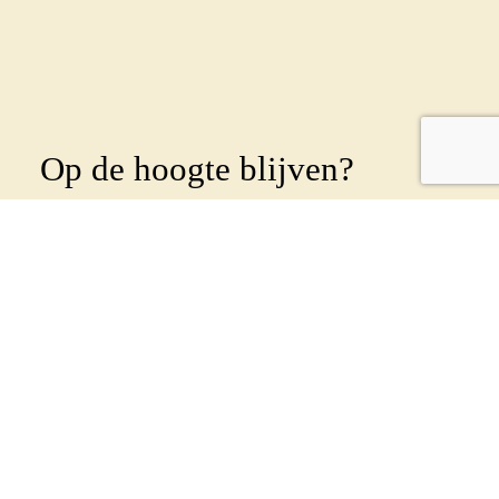
Op de hoogte blijven?
Abonneer je dan op onze
nieuwsbrief
!
Wekelijks sturen we een nieuwsbrief uit om al
onze leden en betrokkenen op de hoogte te
houden. Geef je op met onderstaand formulier:
Voornaam