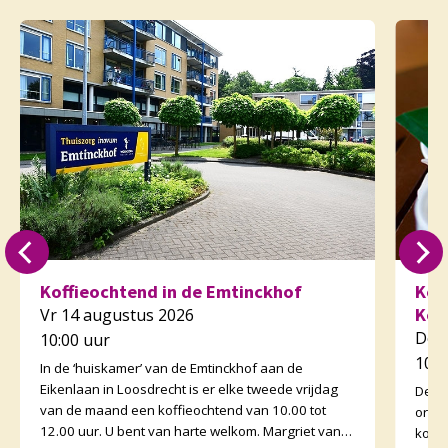
Koffieochtend in de Emtinckhof
Kof
Kor
Vr 14 augustus 2026
Do 
10:00 uur
10:3
In de ‘huiskamer’ van de Emtinckhof aan de
Eikenlaan in Loosdrecht is er elke tweede vrijdag
De v
van de maand een koffieochtend van 10.00 tot
orga
12.00 uur. U bent van harte welkom. Margriet van
koffi