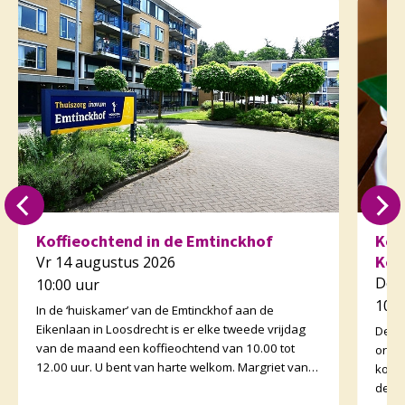
Koffieochtend in de Emtinckhof
Kof
Kor
Vr 14 augustus 2026
Do 
10:00 uur
10:3
In de ‘huiskamer’ van de Emtinckhof aan de
Eikenlaan in Loosdrecht is er elke tweede vrijdag
De v
van de maand een koffieochtend van 10.00 tot
orga
12.00 uur. U bent van harte welkom. Margriet van
koffi
de Water
de o