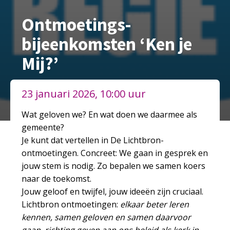
Ontmoetings-
bijeenkomsten ‘Ken je
Mij?’
23 januari 2026, 10:00 uur
Wat geloven we? En wat doen we daarmee als
gemeente?
Je kunt dat vertellen in De Lichtbron-
ontmoetingen. Concreet: We gaan in gesprek en
jouw stem is nodig. Zo bepalen we samen koers
naar de toekomst.
Jouw geloof en twijfel, jouw ideeën zijn cruciaal.
Lichtbron ontmoetingen:
elkaar beter leren
kennen,
samen geloven en samen daarvoor
gaan,
richting geven aan ons beleid als kerk in