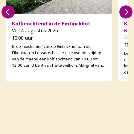
Koffieochtend in de Emtinckhof
Kof
Kor
Vr 14 augustus 2026
Do 
10:00 uur
10:3
In de ‘huiskamer’ van de Emtinckhof aan de
Eikenlaan in Loosdrecht is er elke tweede vrijdag
De v
van de maand een koffieochtend van 10.00 tot
orga
12.00 uur. U bent van harte welkom. Margriet van
koffi
de Water
de o
binne