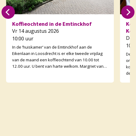
Koffieochtend in de Emtinckhof
Kof
Kor
Vr 14 augustus 2026
Do 
10:00 uur
10:3
In de ‘huiskamer’ van de Emtinckhof aan de
Eikenlaan in Loosdrecht is er elke tweede vrijdag
De v
van de maand een koffieochtend van 10.00 tot
orga
12.00 uur. U bent van harte welkom. Margriet van
koffi
de Water
de o
binne