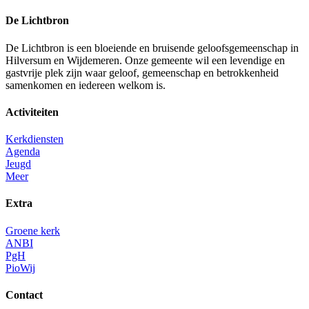
De Lichtbron
De Lichtbron is een bloeiende en bruisende geloofsgemeenschap in
Hilversum en Wijdemeren. Onze gemeente wil een levendige en
gastvrije plek zijn waar geloof, gemeenschap en betrokkenheid
samenkomen en iedereen welkom is.
Activiteiten
Kerkdiensten
Agenda
Jeugd
Meer
Extra
Groene kerk
ANBI
PgH
PioWij
Contact