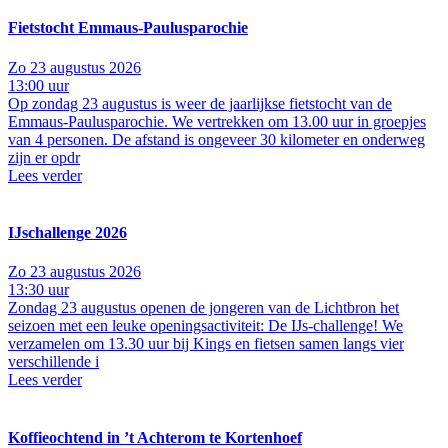
Fietstocht Emmaus-Paulusparochie
Zo 23 augustus 2026
13:00 uur
Op zondag 23 augustus is weer de jaarlijkse fietstocht van de
Emmaus-Paulusparochie. We vertrekken om 13.00 uur in groepjes
van 4 personen. De afstand is ongeveer 30 kilometer en onderweg
zijn er opdr
Lees verder
IJschallenge 2026
Zo 23 augustus 2026
13:30 uur
Zondag 23 augustus openen de jongeren van de Lichtbron het
seizoen met een leuke openingsactiviteit: De IJs-challenge! We
verzamelen om 13.30 uur bij Kings en fietsen samen langs vier
verschillende i
Lees verder
Koffieochtend in ’t Achterom te Kortenhoef