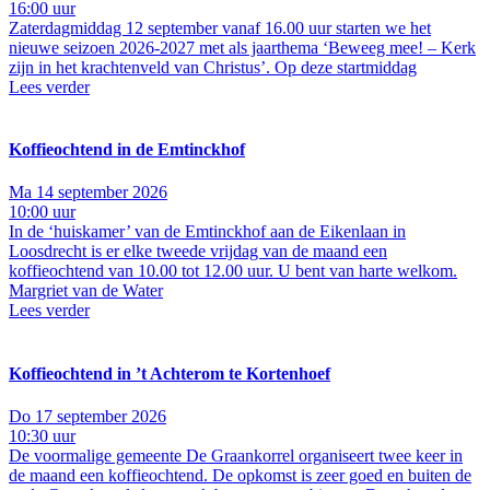
16:00 uur
Zaterdagmiddag 12 september vanaf 16.00 uur starten we het
nieuwe seizoen 2026-2027 met als jaarthema ‘Beweeg mee! – Kerk
zijn in het krachtenveld van Christus’. Op deze startmiddag
Lees verder
Koffieochtend in de Emtinckhof
Ma 14 september 2026
10:00 uur
In de ‘huiskamer’ van de Emtinckhof aan de Eikenlaan in
Loosdrecht is er elke tweede vrijdag van de maand een
koffieochtend van 10.00 tot 12.00 uur. U bent van harte welkom.
Margriet van de Water
Lees verder
Koffieochtend in ’t Achterom te Kortenhoef
Do 17 september 2026
10:30 uur
De voormalige gemeente De Graankorrel organiseert twee keer in
de maand een koffieochtend. De opkomst is zeer goed en buiten de