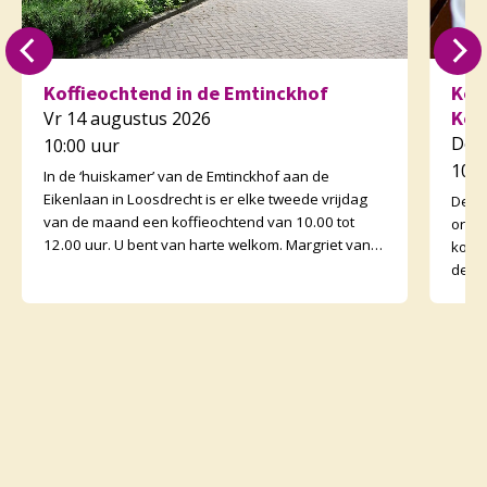
Koffieochtend in de Emtinckhof
Kof
Kor
Vr 14 augustus 2026
Do 
10:00 uur
10:3
In de ‘huiskamer’ van de Emtinckhof aan de
Eikenlaan in Loosdrecht is er elke tweede vrijdag
De v
van de maand een koffieochtend van 10.00 tot
orga
12.00 uur. U bent van harte welkom. Margriet van
koffi
de Water
de o
binne