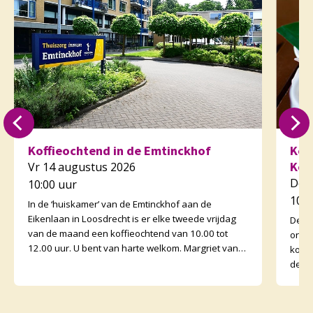
Koffieochtend in de Emtinckhof
Kof
Kor
Vr 14 augustus 2026
Do 
10:00 uur
10:3
In de ‘huiskamer’ van de Emtinckhof aan de
Eikenlaan in Loosdrecht is er elke tweede vrijdag
De v
van de maand een koffieochtend van 10.00 tot
orga
12.00 uur. U bent van harte welkom. Margriet van
koffi
de Water
de o
binne