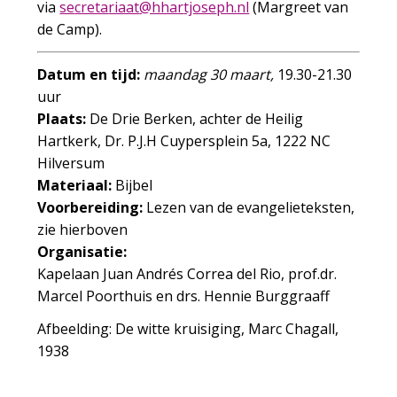
via
es
aterc
taair
rahh@
esojt
ln.hp
(Margreet van
de Camp).
Datum en tijd:
maandag 30 maart,
19.30-21.30
uur
Plaats:
De Drie Berken, achter de Heilig
Hartkerk, Dr. P.J.H Cuypersplein 5a, 1222 NC
Hilversum
Materiaal:
Bijbel
Voorbereiding:
Lezen van de evangelieteksten,
zie hierboven
Organisatie:
Kapelaan Juan Andrés Correa del Rio, prof.dr.
Marcel Poorthuis en drs. Hennie Burggraaff
Afbeelding:
De witte kruisiging, Marc Chagall,
1938