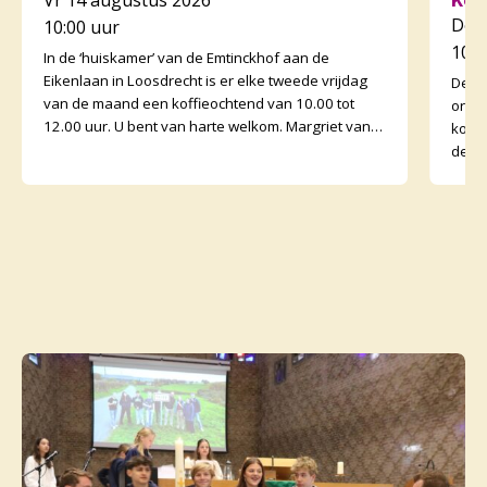
Do 
10:00 uur
10:3
In de ‘huiskamer’ van de Emtinckhof aan de
Eikenlaan in Loosdrecht is er elke tweede vrijdag
De v
van de maand een koffieochtend van 10.00 tot
orga
12.00 uur. U bent van harte welkom. Margriet van
koffi
de Water
de o
binne