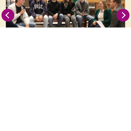
Op de hoogte blijven?
Abonneer je dan op onze
nieuwsbrief
!
Wekelijks sturen we een nieuwsbrief uit om al
onze leden en betrokkenen op de hoogte te