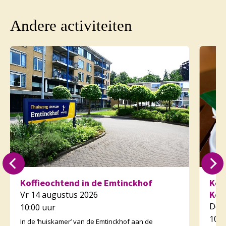
Andere activiteiten
Koffieochtend in de Emtinckhof
Kof
Kor
Vr 14 augustus 2026
Do 
10:00 uur
10:3
In de ‘huiskamer’ van de Emtinckhof aan de