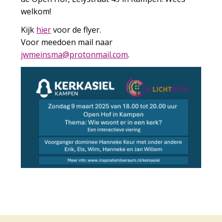
welkom!
Kijk
hier
voor de flyer.
Voor meedoen mail naar
emwj
amsni
torp@
iamno
moc.l
.