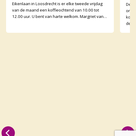
Eikenlaan in Loosdrecht is er elke tweede vrijdag
De v
van de maand een koffieochtend van 10.00 tot
orga
12.00 uur. U bent van harte welkom. Margriet van
koffi
de Water
de o
binne