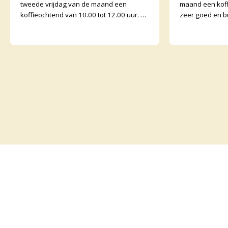
tweede vrijdag van de maand een
maand een koff
koffieochtend van 10.00 tot 12.00 uur. U
zeer goed en b
bent van harte welkom. Margriet van de
Graankorrels l
Water
binnen. De och