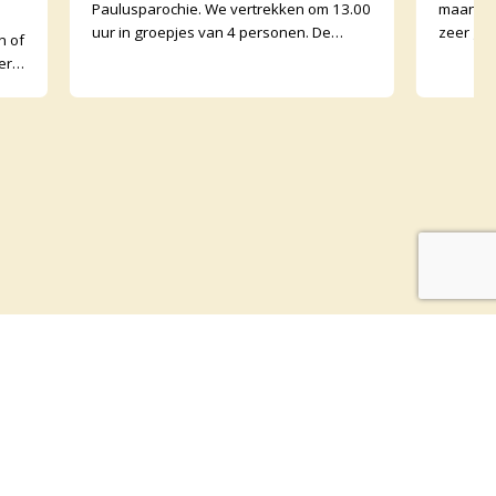
Paulusparochie. We vertrekken om 13.00
maand e
uur in groepjes van 4 personen. De
zeer go
n of
afstand is ongeveer 30 kilometer en
Graanko
erk
onderweg zijn er opdr
binnen. 
met
ogte blijven?
 je dan op onze