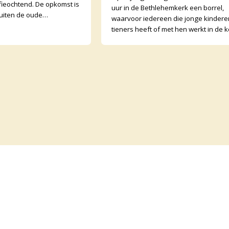
ieochtend. De opkomst is
uur in de Bethlehemkerk een borrel,
uiten de oude
waarvoor iedereen die jonge kindere
open ook buurtgenoten
tieners heeft of met hen werkt in de k
tenden zijn wisse
van harte welkom is! We gaan nader 
el
Op de ho
Abonneer