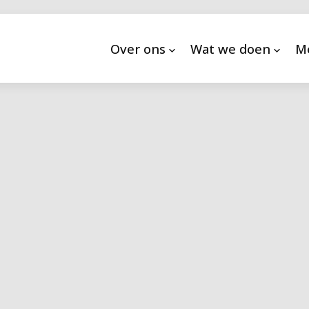
Over ons
Wat we doen
M