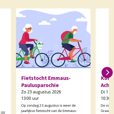
Fietstocht Emmaus-
Koffi
Paulusparochie
Acht
Zo 23 augustus 2026
Di 1 s
13:00 uur
10:30 
Op zondag 23 augustus is weer de
De voor
jaarlijkse fietstocht van de Emmaus-
Graankor
0.00