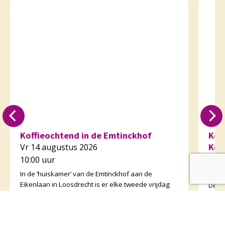
Koffieochtend in de Emtinckhof
Kof
Kor
Vr 14 augustus 2026
Do 
10:00 uur
10:3
In de ‘huiskamer’ van de Emtinckhof aan de
Eikenlaan in Loosdrecht is er elke tweede vrijdag
De v
van de maand een koffieochtend van 10.00 tot
orga
12.00 uur. U bent van harte welkom. Margriet van
koffi
de Water
de o