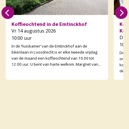
Koffieochtend in de Emtinckhof
Kof
Kor
Vr 14 augustus 2026
Do 
10:00 uur
10:3
In de ‘huiskamer’ van de Emtinckhof aan de
Eikenlaan in Loosdrecht is er elke tweede vrijdag
De v
van de maand een koffieochtend van 10.00 tot
orga
12.00 uur. U bent van harte welkom. Margriet van
koffi
de Water
de o
binne