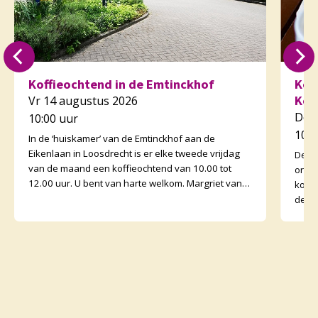
Koffieochtend in de Emtinckhof
Kof
Kor
Vr 14 augustus 2026
Do 
10:00 uur
10:3
In de ‘huiskamer’ van de Emtinckhof aan de
Eikenlaan in Loosdrecht is er elke tweede vrijdag
De v
van de maand een koffieochtend van 10.00 tot
orga
12.00 uur. U bent van harte welkom. Margriet van
koffi
de Water
de o
binne