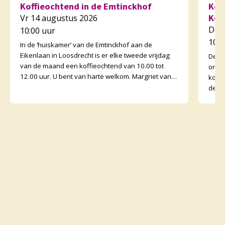
Koffieochtend in de Emtinckhof
Kof
Kor
Vr 14 augustus 2026
Do 
10:00 uur
10:3
In de ‘huiskamer’ van de Emtinckhof aan de
Eikenlaan in Loosdrecht is er elke tweede vrijdag
De v
van de maand een koffieochtend van 10.00 tot
orga
12.00 uur. U bent van harte welkom. Margriet van
koffi
de Water
de o
binne