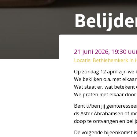
Belijde
21 juni 2026, 19:30 uu
Locatie: Bethlehemkerk in 
Op zondag 12 april zijn we
We bekijken o.a. met elkaar
Wat staat er, wat betekent 
We praten met elkaar door 
Bent u/ben jij geïnteress
ds Aster Abrahamsen of met
doop te ontvangen en belijd
De volgende bijeenkomst i