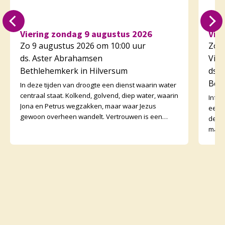
Viering zondag 9 augustus 2026
Vie
Zo 9 augustus 2026 om 10:00 uur
Zo 1
ds. Aster Abrahamsen
Vier
Bethlehemkerk in Hilversum
ds. 
Bet
In deze tijden van droogte een dienst waarin water
centraal staat. Kolkend, golvend, diep water, waarin
Infor
Jona en Petrus wegzakken, maar waar Jezus
een 
gewoon overheen wandelt. Vertrouwen is een
de di
kernwoord d
mail 
Coll